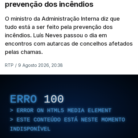
prevenção dos incêndios
de que o líder supremo iraniano estará em estado
crítico na sequência do bombardeamento que no
O ministro da Administração Interna diz que
último dia de fevereiro passado matou o pai, o
tudo está a ser feito pela prevenção dos
ayatollah Ali Khamenei, e outros membros da
incêndios. Luís Neves passou o dia em
família.
encontros com autarcas de concelhos afetados
pelas chamas.
As imagens mostram Mojtaba Khamenei no que
será uma aula religiosa, mas sem qualquer
RTP
/
9 Agosto 2026, 20:38
indicação adicional.
ERRO
100
ERRO
100
ERROR ON HTML5 MEDIA ELEMENT
ERROR ON HTML5 MEDIA ELEMENT
ESTE CONTEÚDO ESTÁ NESTE MOMENTO
ESTE CONTEÚDO ESTÁ NESTE
INDISPONÍVEL
MOMENTO INDISPONÍVEL