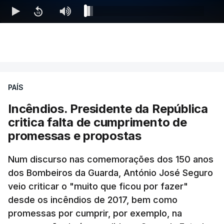
Ao mesmo tempo é também divulgada a realização
de um encontro entre o presidente Masoud
Pezeshkian e o ayatollah Khamenei que,
PAÍS
assinalando o início do terceiro ano de Pezeshkian
à frente do governo, teve na agenda o conflito
Incêndios. Presidente da República
armado com os Estados Unidos e Israel, além das
critica falta de cumprimento de
questões económicas de um país em guerra que
promessas e propostas
se confronta agora com uma inflação de 88%.
Num discurso nas comemorações dos 150 anos
De acordo com a informação oficial, que não indica
dos Bombeiros da Guarda, António José Seguro
onde ou quando decorreu a reunião, Khamenei e
veio criticar o "muito que ficou por fazer"
Pezeshkian discutiram ainda formas de garantir
desde os incêndios de 2017, bem como
recursos e gerir as despesas "em riais, divisas e
promessas por cumprir, por exemplo, na