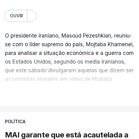
OUVIR
O presidente iraniano, Masoud Pezeshkian, reuniu-
se com o líder supremo do país, Mojtaba Khamenei,
para analisar a situação económica e a guerra com
os Estados Unidos, segundo os media iranianos,
que este sábado divulgaram aquelas que dizem ser
as primeiras imagens em vídeo de Mojtaba
Khamenei desde o início da guerra.
VER MAIS
O vídeo de 12 segundos, sem aúdio, data ou local
de gravação, foi colocado pela agência de notícias
Mehr na rede social Telegram, como aquilo que
POLÍTICA
pode ser considerada uma resposta à imprensa
MAI garante que está acautelada a
israelita, que nos últimos tempos vem dando conta