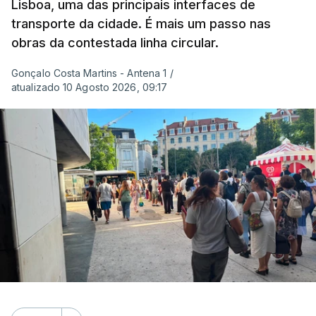
Lisboa, uma das principais interfaces de
Copernicus, o sistema de Observação da Terra
transporte da cidade. É mais um passo nas
do programa espacial da União Europeia.
obras da contestada linha circular.
Samantha Burgess, Líder Estratégica para o Clima
Gonçalo Costa Martins - Antena 1
/
no Centro Europeu de Previsões Meteorológicas de
atualizado 10 Agosto 2026, 09:17
Médio Prazo, reforça que "julho de 2026 foi o
terceiro mês consecutivo de calor excecional na
Europa Ocidental, elevando a temperatura
combinada de junho e julho a um novo recorde
para a região”.