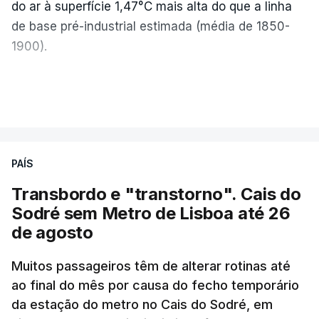
do ar à superfície 1,47°C mais alta do que a linha
de base pré-industrial estimada (média de 1850-
1900).
A Europa Ocidental vivenciou o período de
VER MAIS
junho-julho mais quente já registado
,
e julho
apresentou a terceira e a quarta ondas de calor
desde maio, marcando uma sequência
PAÍS
excecional de calor extremo neste verão.
Transbordo e "transtorno". Cais do
Embora estas tenham sido menos intensas do que
Sodré sem Metro de Lisboa até 26
as ondas de calor de junho, a sequência geral de
de agosto
ondas de calor desde maio permanece excecional
para a região.
Muitos passageiros têm de alterar rotinas até
ao final do mês por causa do fecho temporário
da estação do metro no Cais do Sodré, em
São os dados do mais recente relatório do