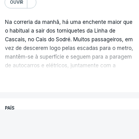
OUVIR
Na correria da manhã, há uma enchente maior que
o habitual a sair dos torniquetes da Linha de
Cascais, no Cais do Sodré. Muitos passageiros, em
vez de descerem logo pelas escadas para o metro,
mantêm-se à superfície e seguem para a paragem
de autocarros e elétricos, juntamente com a
enchente que vem dos barcos da margem sul do
Temperatura global do ar na
VER MAIS
Tejo.
superfície
As filas crescem e diminuem ao longo da hora
PAÍS
de ponta, à medida que aparecem várias
Julho de 2026 foi o segundo julho mais quente,
carreiras
. Gisela Relvas não costuma estar nesta
Sismo sentido de madrugada em
globalmente, empatado com julho de 2024 e atrás
fila.
“Vai transtornar o mês de agosto
Odemira, Almodóvar e Santiago
do recorde estabelecido em julho de 2023.
praticamente todo”
, desabafa, procurando esta
Cacém