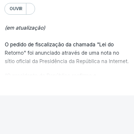
OUVIR
(em atualização)
O pedido de fiscalização da chamada "Lei do
Retorno" foi anunciado através de uma nota no
sítio oficial da Presidência da República na Internet.
“O presidente da República reafirma
a
necessidade de se combater a imigração ilegal
,
VER MAIS
de se controlar eficazmente a imigração legal e de
se garantir a defesa das nossas fronteiras, num
quadro de cooperação entre os Estados europeus
PAÍS
parte do Espaço Schengen”, começa por indicar a
Ministro garante. Reapreciações
nota.
"estão a chegar no prazo" mas "um