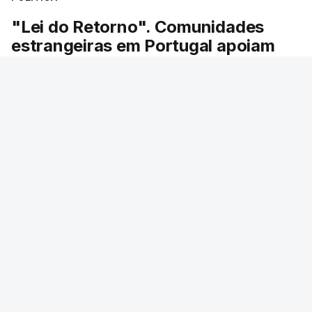
"Lei do Retorno". Comunidades
estrangeiras em Portugal apoiam
decisão de Seguro
As comunidades estrangeiras em Portugal
apoiam a decisão do presidente da república de
enviar a lei do retorno para o Tribunal
Constitucional.
RTP
/
atualizado 8 Agosto 2026, 13:36
ERRO
100
ERROR ON HTML5 MEDIA ELEMENT
ESTE CONTEÚDO ESTÁ NESTE MOMENTO