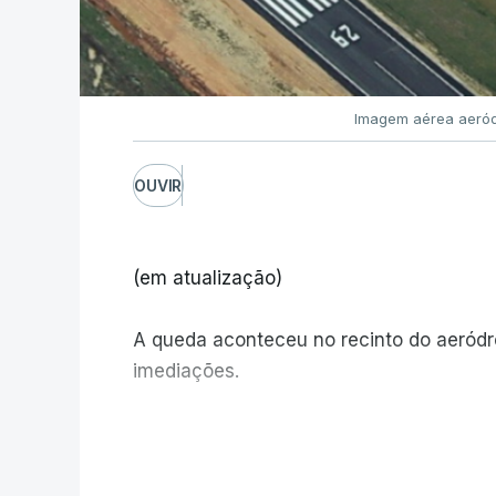
Imagem aérea aeród
OUVIR
(em atualização)
A queda aconteceu no recinto do aeród
imediações.
V