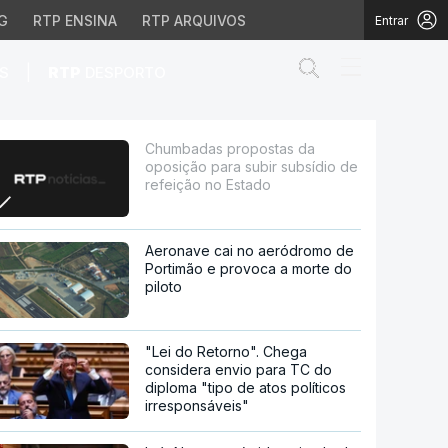
G
RTP ENSINA
RTP ARQUIVOS
Entrar
Abrir campo de
|
S
RTP
DESPORTO
bir subsídio de refeiçã
Chumbadas propostas da
oposição para subir subsídio de
refeição no Estado
Aeronave cai no aeródromo de
Portimão e provoca a morte do
piloto
"Lei do Retorno". Chega
considera envio para TC do
diploma "tipo de atos políticos
irresponsáveis"