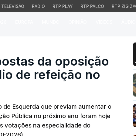
TELEVISÃO
RÁDIO
RTP PLAY
RTP PALCO
RTP ZIG ZA
026
EUROPA
MUNDO
OPINIÃO
VÍDEOS
ÁUDIO
as da oposição para su
ostas da oposição
dio de refeição no
co de Esquerda que previam aumentar o
ação Pública no próximo ano foram hoje
s votações na especialidade do
OE2026).