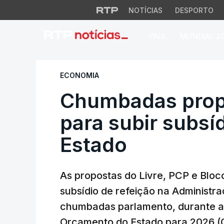
NOTÍCIAS
DESPORTO
PAÍS
MUNDIAL 2
Chumbadas propost
ECONOMIA
Chumbadas prop
para subir subsí
Estado
As propostas do Livre, PCP e Blo
subsídio de refeição na Administr
chumbadas parlamento, durante a
Orçamento do Estado para 2026 (