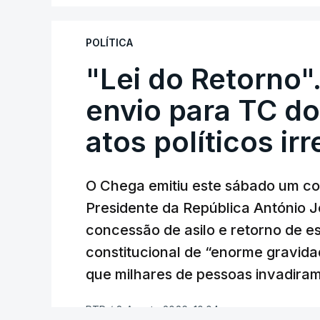
POLÍTICA
"Lei do Retorno"
envio para TC do
atos políticos ir
O Chega emitiu este sábado um co
Presidente da República António 
concessão de asilo e retorno de es
constitucional de “enorme gravid
que milhares de pessoas invadira
RTP
/
8 Agosto 2026, 10:04