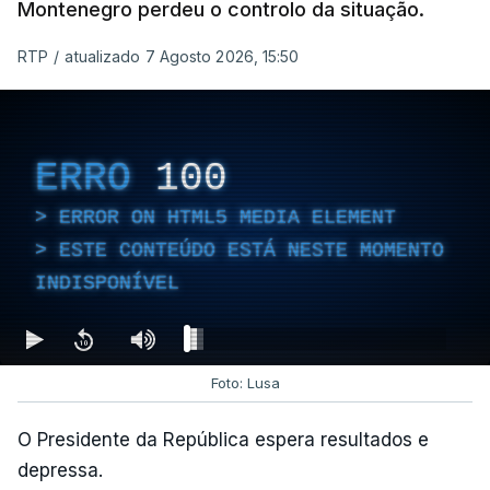
Montenegro perdeu o controlo da situação.
financeiro da PJ
atualizado 7 Agosto 2026, 14:25
RTP
/
atualizado 7 Agosto 2026, 15:50
Empreiteiro que fez obras
na casa de Luís Neves
ERRO
100
também trabalhou para o
diretor financeiro da PJ
ERROR ON HTML5 MEDIA ELEMENT
atualizado 7 Agosto 2026, 14:26
ESTE CONTEÚDO ESTÁ NESTE MOMENTO
INDISPONÍVEL
Foto: Lusa
O Presidente da República espera resultados e
depressa.