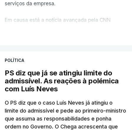
serviços da empresa.
Em causa está a notícia avançada pela CNN
Portugal de que o diretor financeiro também tinha
VER MAIS
recorrido à Construbarcelos, tal como Luís Neves.
A Judiciária adianta ainda que não ordenou a
POLÍTICA
abertura de qualquer processo disciplinar, por não
ter qualquer elemento que indicie a realização
PS diz que já se atingiu limite do
dessas obras.
admissível. As reações à polémica
com Luís Neves
ARTIGOS RELACIONADOS
O PS diz que o caso Luís Neves já atingiu o
limite do admissível e pede ao primeiro-ministro
que assuma as responsabilidades e ponha
Empreiteiro da
Construbarcelos também
ordem no Governo. O Chega acrescenta que
fez obras na casa do diretor