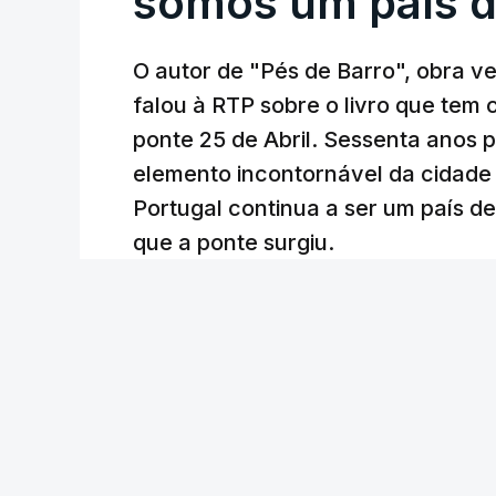
somos um país d
O autor de "Pés de Barro", obra 
falou à RTP sobre o livro que tem
ponte 25 de Abril. Sessenta anos
elemento incontornável da cidade
Portugal continua a ser um país d
que a ponte surgiu.
Andreia Martins (texto), Carla Quirino (imagem e