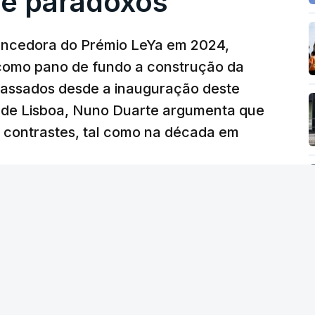
e paradoxos"
vencedora do Prémio LeYa em 2024,
 como pano de fundo a construção da
 passados desde a inauguração deste
 de Lisboa, Nuno Duarte argumenta que
e contrastes, tal como na década em
 edição) - RTP
/
6 Agosto 2026, 15:53