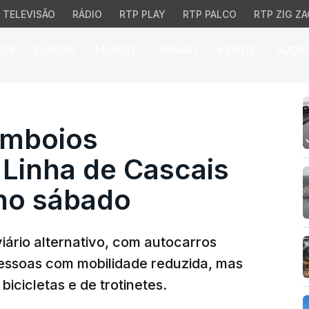
TELEVISÃO
RÁDIO
RTP PLAY
RTP PALCO
RTP ZIG ZA
026
EUROPA
MUNDO
OPINIÃO
VÍDEOS
ÁUDIO
oios condicionada na L
omboios
 Linha de Cascais
 no sábado
ário alternativo, com autocarros
pessoas com mobilidade reduzida, mas
bicicletas e de trotinetes.