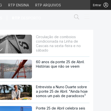
G
RTP ENSINA
RTP ARQUIVOS
Entrar
Abrir campo de
|
S
RTP
DESPORTO
inha de Cascais na sex
Circulação de comboios
condicionada na Linha de
Cascais na sexta-feira e no
sábado
60 anos da ponte 25 de Abril.
Histórias que não se veem
Entrevista a Nuno Duarte sobre
a ponte 25 de Abril. "Ainda hoje
somos um país de paradoxos"
Ponte 25 de Abril celebra seis