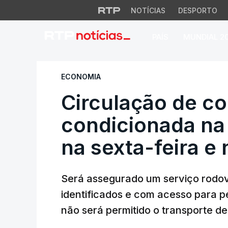
NOTÍCIAS
DESPORTO
PAÍS
MUNDIAL 2
Circulação de comb
ECONOMIA
Circulação de c
condicionada na
na sexta-feira e
Será assegurado um serviço rodovi
identificados e com acesso para 
não será permitido o transporte de 