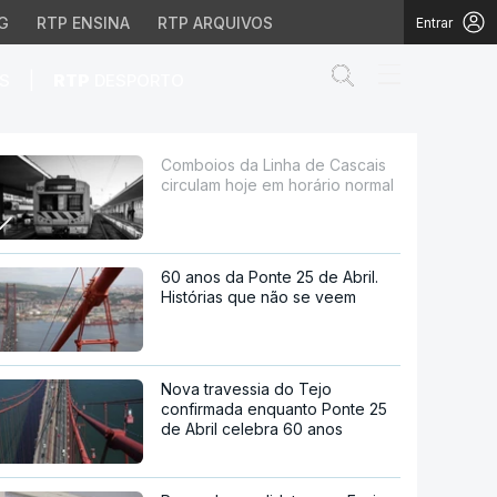
G
RTP ENSINA
RTP ARQUIVOS
Entrar
Abrir campo de
|
S
RTP
DESPORTO
je em horário normal
Comboios da Linha de Cascais
circulam hoje em horário normal
60 anos da Ponte 25 de Abril.
Histórias que não se veem
Nova travessia do Tejo
confirmada enquanto Ponte 25
de Abril celebra 60 anos