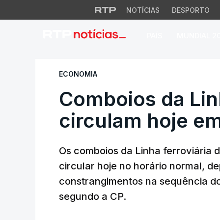
NOTÍCIAS
DESPORTO
PAÍS
MUNDIAL 2
Comboios da Linha
ECONOMIA
Comboios da Lin
circulam hoje em
Os comboios da Linha ferroviária d
circular hoje no horário normal, d
constrangimentos na sequência d
segundo a CP.