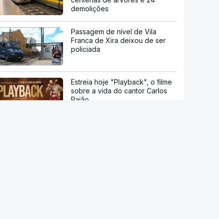
demolições
Passagem de nível de Vila
Franca de Xira deixou de ser
policiada
Estreia hoje "Playback", o filme
sobre a vida do cantor Carlos
Paião
"O meu lugar de verão". Férias
na praia dos tesos na Fuseta
Vindimas noturnas no Alentejo