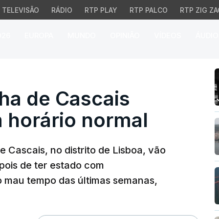
TELEVISÃO
RÁDIO
RTP PLAY
RTP PALCO
RTP ZIG ZA
026
EUROPA
MUNDO
OPINIÃO
VÍDEOS
ÁUDIO
 de Cascais circulam ho
ha de Cascais
 horário normal
e Cascais, no distrito de Lisboa, vão
epois de ter estado com
o mau tempo das últimas semanas,