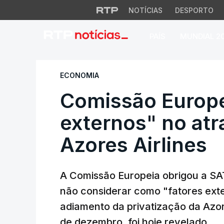
NOTÍCIAS
DESPORTO
PAÍS
MUNDIAL 2
Comissão Europeia 
ECONOMIA
Comissão Europei
externos" no atr
Azores Airlines
A Comissão Europeia obrigou a SAT
não considerar como "fatores ext
adiamento da privatização da Azo
de dezembro, foi hoje revelado.