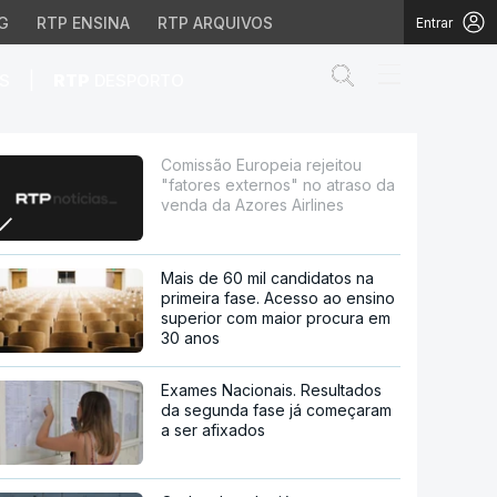
G
RTP ENSINA
RTP ARQUIVOS
Entrar
Abrir campo de
|
S
RTP
DESPORTO
nos" no atraso da venda
Comissão Europeia rejeitou
"fatores externos" no atraso da
venda da Azores Airlines
Mais de 60 mil candidatos na
primeira fase. Acesso ao ensino
superior com maior procura em
30 anos
Exames Nacionais. Resultados
da segunda fase já começaram
a ser afixados