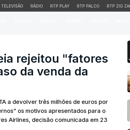
TELEVISÃO
RÁDIO
RTP PLAY
RTP PALCO
RTP ZIG ZA
026
EUROPA
MUNDO
OPINIÃO
VÍDEOS
ÁUDIO
rejeitou "fatores exter
a rejeitou "fatores
aso da venda da
A a devolver três milhões de euros por
ernos" os motivos apresentados para o
res Airlines, decisão comunicada em 23