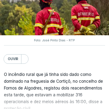
O Chega considerou "de uma enorme gravidade" a
decisão do Presidente da República
de enviar para
o Tribunal Constitucional o decreto sobre retorno
de estrangeiros, sustentando tratar-se de "uma
irresponsabilidade".
Foto: José Pinto Dias - RTP
Na sexta-feira, a Presidência da República
anunciou que
António José Seguro pediu ao
OUVIR
Tribunal Constitucional a fiscalização preventiva do
decreto
do parlamento sobre concessão de asilo,
detenção e retorno de estrangeiros, aprovado com
O incêndio rural que já tinha sido dado como
votos a favor de PSD, IL e CDS-PP e a abstenção
dominado na freguesia de Cortiçô, no concelho de
do Chega.
Fornos de Algodres, registou dois reacendimentos
esta tarde, que estavam a mobilizar 316
Na nota que acompanha esta decisão, o
operacionais e dez meios aéreos às 16:00, disse a
Presidente da República, apesar de considerar
proteção civil.