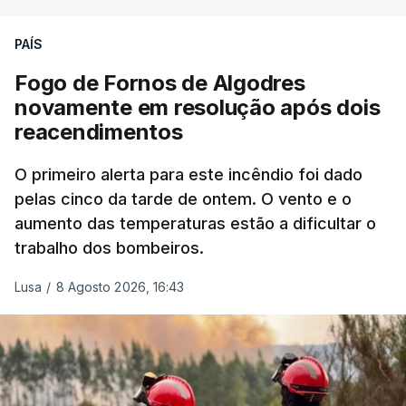
precisamos de defender as nossas fronteiras e
nada disto é incompatível com tratarmos com
PAÍS
dignidade as pessoas, designadamente menores e
Fogo de Fornos de Algodres
crianças", acrescentou.
novamente em resolução após dois
reacendimentos
António José Seguro mostrou dúvidas sobre se é
garantido o superior interesse da criança.
O primeiro alerta para este incêndio foi dado
pelas cinco da tarde de ontem. O vento e o
aumento das temperaturas estão a dificultar o
trabalho dos bombeiros.
ERRO
100
ERROR ON HTML5 MEDIA ELEMENT
Lusa
/
8 Agosto 2026, 16:43
ESTE CONTEÚDO ESTÁ NESTE
MOMENTO INDISPONÍVEL