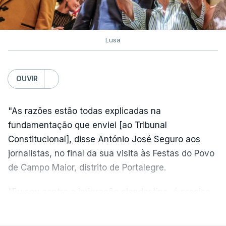
Lusa
OUVIR
"As razões estão todas explicadas na
fundamentação que enviei [ao Tribunal
Constitucional], disse António José Seguro aos
jornalistas, no final da sua visita às Festas do Povo
de Campo Maior, distrito de Portalegre.
"Eu sou contra a imigração clandestina, é preciso
combater ferozmente a imigração ilegal,
VER MAIS
precisamos de regular a nossa imigração e