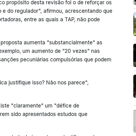
o propósito desta revisão foi o de reforçar os
 e do regulador", afirmou, acrescentando que
rtadoras, entre as quais a TAP, não pode
a proposta aumenta "substancialmente" as
r exemplo, um aumento de "20 vezes" nas
sanções pecuniárias compulsórias que podem
ica justifique isso? Não nos parece",
iste "claramente" um "défice de
erem sido apresentados estudos que