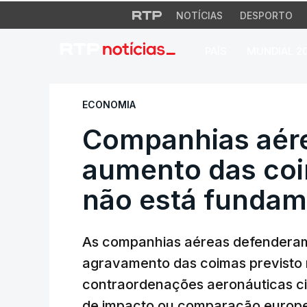
NOTÍCIAS
DESPORTO
PAÍS
MUNDIAL 2
Companhias aérea
ECONOMIA
Companhias aér
aumento das coi
não está funda
As companhias aéreas defenderam
agravamento das coimas previsto 
contraordenações aeronáuticas c
de impacto ou comparação europe