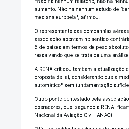
"Não há nenhum relatório, não há nenhu
aumento. Não há nenhum estudo de `ben
mediana europeia", afirmou.
O representante das companhias aéreas 
associação apontam no sentido contrário
5 de países em termos de peso absoluto
ressalvando que se trata de uma análise
A RENA criticou também a atualização da
proposta de lei, considerando que a me
automático" sem fundamentação suficie
Outro ponto contestado pela associação
operadores, que, segundo a RENA, ficam
Nacional da Aviação Civil (ANAC).
"Há uma evidente assimetria de armas aq