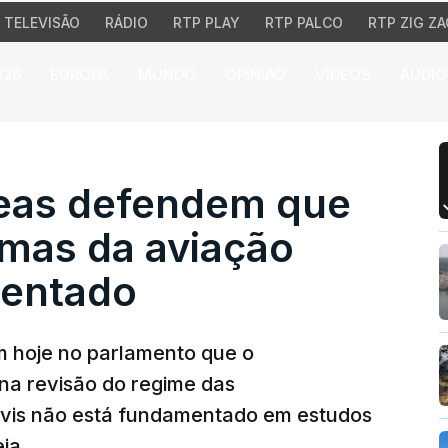
TELEVISÃO
RÁDIO
RTP PLAY
RTP PALCO
RTP ZIG ZA
026
EUROPA
MUNDO
OPINIÃO
VÍDEOS
ÁUDIO
s defendem que aument
eas defendem que
mas da aviação
mentado
 hoje no parlamento que o
na revisão do regime das
ivis não está fundamentado em estudos
ia.