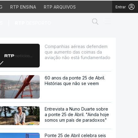
G
RTP ENSINA
RTP ARQUIVOS
Entrar
Abrir campo de
|
S
RTP
DESPORTO
o das coimas da aviaç
Companhias aéreas defendem
que aumento das coimas da
aviação não está fundamentado
60 anos da ponte 25 de Abril.
Histórias que não se veem
Entrevista a Nuno Duarte sobre
a ponte 25 de Abril. "Ainda hoje
somos um país de paradoxos"
Ponte 25 de Abril celebra seis