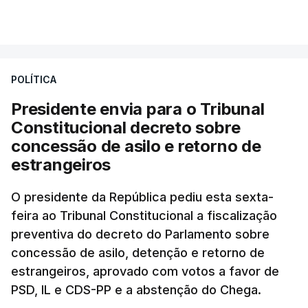
essa reforma específica".
VER MAIS
António José Seguro entende que a reforma reúne
treze apoios sociais "num só" e pretende "tornar o
POLÍTICA
sistema mais simples, mais justo e transparente".
Presidente envia para o Tribunal
"Sempre que seja possível reduzir burocracias,
Constitucional decreto sobre
eliminar sobreposições e garantir que os apoios
concessão de asilo e retorno de
chegam a quem mais necessita, estaremos a dar
estrangeiros
um passo na direção certa", argumenta o
O presidente da República pediu esta sexta-
Presidente da República.
feira ao Tribunal Constitucional a fiscalização
preventiva do decreto do Parlamento sobre
Assegurar que "ninguém é
concessão de asilo, detenção e retorno de
prejudicado"
estrangeiros, aprovado com votos a favor de
PSD, IL e CDS-PP e a abstenção do Chega.