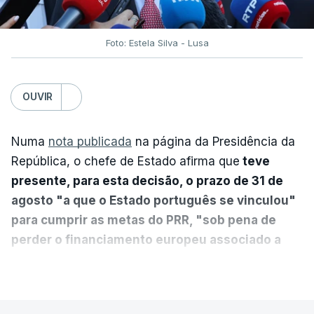
Foto: Estela Silva - Lusa
OUVIR
Numa
nota publicada
na página da Presidência da
República, o chefe de Estado afirma que
teve
presente, para esta decisão, o prazo de 31 de
agosto "a que o Estado português se vinculou"
para cumprir as metas do PRR, "sob pena de
perder o financiamento europeu associado a
essa reforma específica".
VER MAIS
António José Seguro entende que a reforma reúne