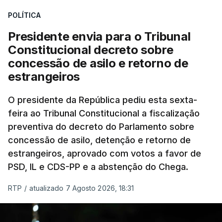
treze apoios sociais "num só" e pretende "tornar o
POLÍTICA
sistema mais simples, mais justo e transparente".
Presidente envia para o Tribunal
"Sempre que seja possível reduzir burocracias,
Constitucional decreto sobre
eliminar sobreposições e garantir que os apoios
concessão de asilo e retorno de
chegam a quem mais necessita, estaremos a dar
estrangeiros
um passo na direção certa", argumenta o
O presidente da República pediu esta sexta-
Presidente da República.
feira ao Tribunal Constitucional a fiscalização
preventiva do decreto do Parlamento sobre
Assegurar que "ninguém é
concessão de asilo, detenção e retorno de
prejudicado"
estrangeiros, aprovado com votos a favor de
PSD, IL e CDS-PP e a abstenção do Chega.
RTP
/
atualizado 7 Agosto 2026, 18:31
O Preisdente deixa, no entanto, deixa alguns
avisos:
uma reforma desta dimensão "deve ter
como primeiro critério a proteção das pessoas"