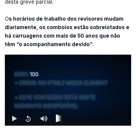
desta greve parcial.
O
s horários de trabalho dos revisores mudam
diariamente, os comboios estão sobrelotados e
há carruagens com mais de 50 anos que não
têm “o acompanhamento devido”
.
ERRO
100
ERROR ON HTML5 MEDIA ELEMENT
ESTE CONTEÚDO ESTÁ NESTE
MOMENTO INDISPONÍVEL