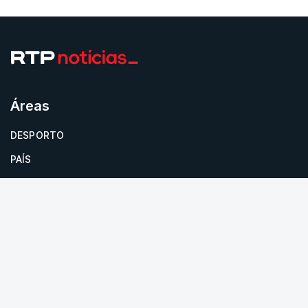
responsabilidade de sugerir as instalações da
Construbarcelos para acolher um atrelado
apreendido numa operação de droga.
Áreas
DESPORTO
PAÍS
MUNDO
POLÍTICA
CULTURA
Newsletter
RTP
Toda a informação no seu email