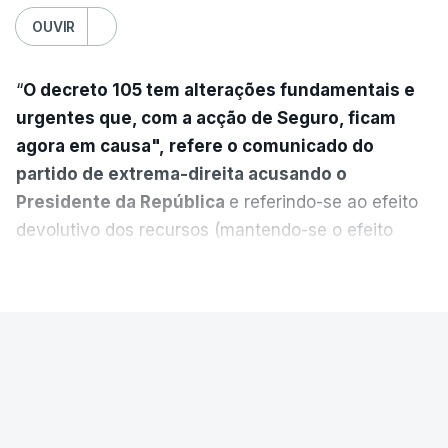
OUVIR
“
O decreto 105 tem alterações fundamentais e
urgentes que, com a acção de Seguro, ficam
agora em causa", refere o comunicado do
partido de extrema-direita acusando o
Presidente da República
e referindo-se ao efeito
devolutivo dos recursos (mantendo-se o efeito
suspensivo) e o aumento do prazo para detenção
VER MAIS
em centro de acolhimento temporário.
Chega refere ainda que Seguro tem reservas
PAÍS
quanto à possibilidade de expulsar do país
cidadãos adultos em situação ilegal, se
Luís Neves terá sido avisado da
tiverem filhos menores.
auditoria à Judiciária antes de ser