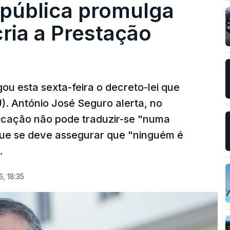
epública promulga
cria a Prestação
ou esta sexta-feira o decreto-lei que
). António José Seguro alerta, no
ficação não pode traduzir-se "numa
que se deve assegurar que "ninguém é
.
, 18:35