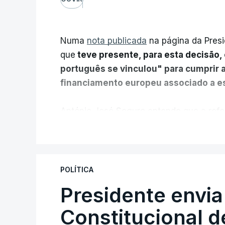
Numa
nota publicada
na página da Presi
que
teve presente, para esta decisão, 
português se vinculou" para cumprir 
financiamento europeu associado a es
António José Seguro entende que a refo
pretende "tornar o sistema mais simples,
V
"Sempre que seja possível reduzir burocr
os apoios chegam a quem mais necessit
POLÍTICA
certa", argumenta o Presidente da Repúb
Presidente envia
Constitucional d
Assegurar que "ninguém é p