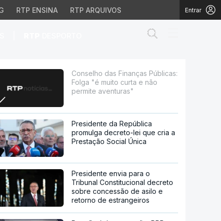
G
RTP ENSINA
RTP ARQUIVOS
Entrar
Abrir campo de
|
S
RTP
DESPORTO
muito curta e não perm
Conselho das Finanças Públicas:
Folga "é muito curta e não
permite aventuras"
Presidente da República
promulga decreto-lei que cria a
Prestação Social Única
Presidente envia para o
Tribunal Constitucional decreto
sobre concessão de asilo e
retorno de estrangeiros