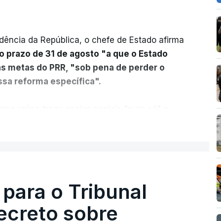
dência da República, o chefe de Estado afirma
o prazo de 31 de agosto "a que o Estado
as metas do PRR, "sob pena de perder o
sa reforma específica".
rma reúne treze apoios sociais "num só" e
 mais justo e transparente".
ER MAIS
acias, eliminar sobreposições e garantir que
a, estaremos a dar um passo na direção
lica.
 para o Tribunal
ecreto sobre
rejudicado"