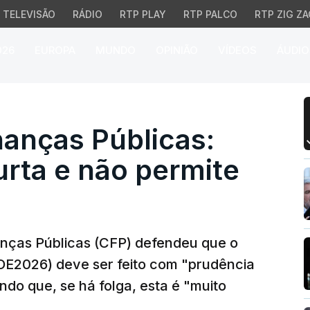
TELEVISÃO
RÁDIO
RTP PLAY
RTP PALCO
RTP ZIG ZA
026
EUROPA
MUNDO
OPINIÃO
VÍDEOS
ÁUDIO
ças Públicas: Folga "é 
nanças Públicas:
urta e não permite
anças Públicas (CFP) defendeu que o
E2026) deve ser feito com "prudência
ando que, se há folga, esta é "muito