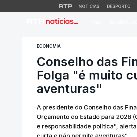
NOTÍCIAS
DESPORTO
PAÍS
MUNDIAL 2
Conselho das Finan
ECONOMIA
Conselho das Fi
Folga "é muito c
aventuras"
A presidente do Conselho das Fin
Orçamento do Estado para 2026 (O
e responsabilidade política", alert
curta e não permite aventuras".