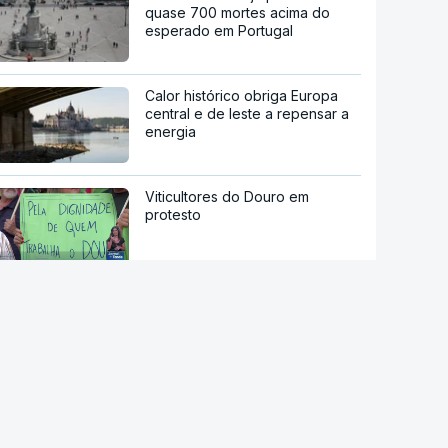
quase 700 mortes acima do
esperado em Portugal
Calor histórico obriga Europa
central e de leste a repensar a
energia
Viticultores do Douro em
protesto
Há "capacidade para
acomodar". Carris não reforça
Cais do Sodré apesar de corte
no Metro de Lisboa
Aumentou o número de pessoas
a receber apoio alimentar da
AMI