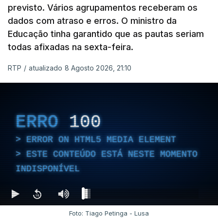
previsto. Vários agrupamentos receberam os
dados com atraso e erros. O ministro da
Educação tinha garantido que as pautas seriam
todas afixadas na sexta-feira.
RTP
/
atualizado 8 Agosto 2026, 21:10
ERRO
100
ERROR ON HTML5 MEDIA ELEMENT
ESTE CONTEÚDO ESTÁ NESTE MOMENTO
INDISPONÍVEL
Foto: Tiago Petinga - Lusa