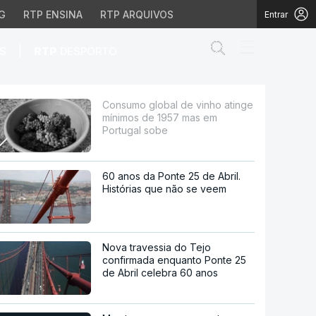
G
RTP ENSINA
RTP ARQUIVOS
Entrar
Abrir campo de
|
S
RTP
DESPORTO
de 1957 mas em Portuga
Consumo global de vinho atinge
mínimos de 1957 mas em
Portugal sobe
60 anos da Ponte 25 de Abril.
Histórias que não se veem
Nova travessia do Tejo
confirmada enquanto Ponte 25
de Abril celebra 60 anos