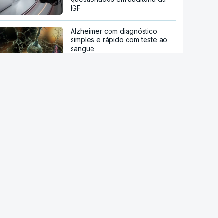
IGF
Alzheimer com diagnóstico
simples e rápido com teste ao
sangue
Nova linha do metro até
Gondomar prevê remoção de
centenas de árvores e 24
demolições
Passagem de nível de Vila
Franca de Xira deixou de ser
policiada
Estreia hoje "Playback", o filme
sobre a vida do cantor Carlos
Paião