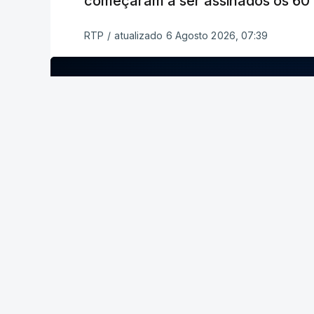
começaram a ser assinados os 60 a
RTP
/
atualizado 6 Agosto 2026, 07:39
ERRO
100
ERROR ON HTML5 MEDIA ELEMENT
ESTE CONTEÚDO ESTÁ NESTE MOME