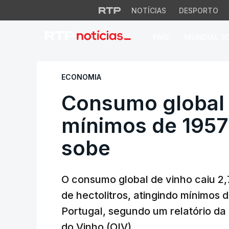
NOTÍCIAS
DESPORTO
PAÍS
MUNDIAL 2
Consumo global de
ECONOMIA
Consumo global 
mínimos de 1957
sobe
O consumo global de vinho caiu 2
de hectolitros, atingindo mínimos 
Portugal, segundo um relatório da
do Vinho (OIV).