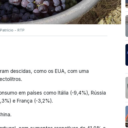
Patrício - RTP
taram descidas, como os EUA, com uma
ctolitros.
onsumo em países como Itália (-9,4%), Rússia
,3%) e França (-3,2%).
hina.