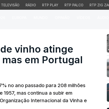
TELEVISÃO
RÁDIO
RTP PLAY
RTP PALCO
RTP ZIG ZA
026
EUROPA
MUNDO
OPINIÃO
VÍDEOS
ÁUDIO
 vinho atinge mínimos 
de vinho atinge
 mas em Portugal
,7% no ano passado para 208 milhões
de 1957, mas continua a subir em
 Organização Internacional da Vinha e