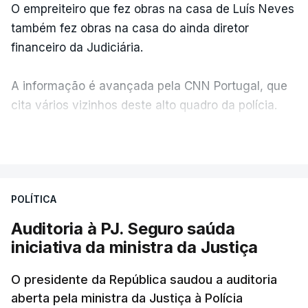
O empreiteiro que fez obras na casa de Luís Neves
também fez obras na casa do ainda diretor
financeiro da Judiciária.
A informação é avançada pela CNN Portugal, que
cita vários vizinhos deste alto quadro da polícia.
VER MAIS
Foi o diretor financeiro, Álvaro Pires, que assumiu a
responsabilidade de sugerir as instalações da
Construbarcelos para acolher um atrelado
POLÍTICA
apreendido numa operação de droga.
Auditoria à PJ. Seguro saúda
iniciativa da ministra da Justiça
O presidente da República saudou a auditoria
aberta pela ministra da Justiça à Polícia