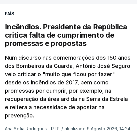
Pezeshkian e o ayatollah Khamenei que,
PAÍS
assinalando o início do terceiro ano de Pezeshkian
à frente do governo, teve na agenda o conflito
Incêndios. Presidente da República
armado com os Estados Unidos e Israel, além das
critica falta de cumprimento de
questões económicas de um país em guerra que
promessas e propostas
se confronta agora com uma inflação de 88%.
Num discurso nas comemorações dos 150 anos
De acordo com a informação oficial, que não indica
dos Bombeiros da Guarda, António José Seguro
onde ou quando decorreu a reunião, Khamenei e
veio criticar o "muito que ficou por fazer"
Pezeshkian discutiram ainda formas de garantir
desde os incêndios de 2017, bem como
recursos e gerir as despesas "em riais, divisas e
promessas por cumprir, por exemplo, na
energia", bem como sobre a cooperação
recuperação da área ardida na Serra da Estrela
económica com parceiros estrangeiros.
e reitera a necessidade de apostar na
prevenção.
Para os Estados Unidos seguiu ainda um recado:
Ana Sofia Rodrigues - RTP
/
atualizado 9 Agosto 2026, 14:24
"corrijam o comportamento". Teerão deixou ainda