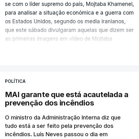
se com o líder supremo do país, Mojtaba Khamenei,
para analisar a situação económica e a guerra com
os Estados Unidos, segundo os media iranianos,
que este sábado divulgaram aquelas que dizem ser
as primeiras imagens em vídeo de Mojtaba
Khamenei desde o início da guerra.
VER MAIS
O vídeo de 12 segundos, sem aúdio, data ou local
de gravação, foi colocado pela agência de notícias
Mehr na rede social Telegram, como aquilo que
POLÍTICA
pode ser considerada uma resposta à imprensa
MAI garante que está acautelada a
israelita, que nos últimos tempos vem dando conta
prevenção dos incêndios
de que o líder supremo iraniano estará em estado
crítico na sequência do bombardeamento que no
O ministro da Administração Interna diz que
último dia de fevereiro passado matou o pai, o
tudo está a ser feito pela prevenção dos
ayatollah Ali Khamenei, e outros membros da
incêndios. Luís Neves passou o dia em