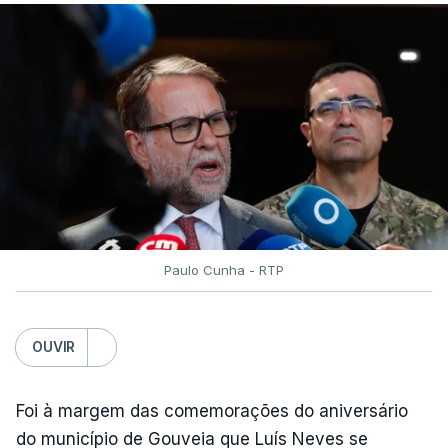
vítimas contabilizadas, segundo o presidente da
Câmara Mauricio Salazar.
"A situação é crítica",
disse Mauricio Salazar em
entrevista à Rádio Caracol.
Segundo Espriella, há ainda pelo menos 87
feridos e 61 prédios desabaram.
Paulo Cunha - RTP
ERRO
100
ERROR ON HTML5 MEDIA ELEMENT
OUVIR
ESTE CONTEÚDO ESTÁ NESTE
Foi à margem das comemorações do aniversário
MOMENTO INDISPONÍVEL
do município de Gouveia que Luís Neves se