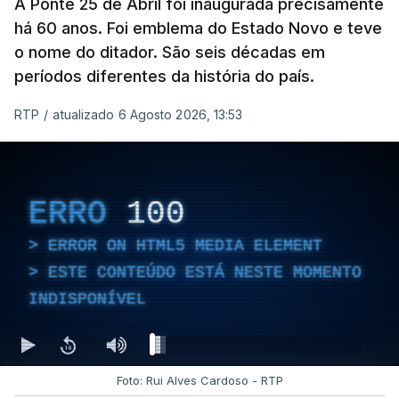
A Ponte 25 de Abril foi inaugurada precisamente
há 60 anos. Foi emblema do Estado Novo e teve
o nome do ditador. São seis décadas em
períodos diferentes da história do país.
RTP
/
atualizado 6 Agosto 2026, 13:53
ERRO
100
ERROR ON HTML5 MEDIA ELEMENT
ESTE CONTEÚDO ESTÁ NESTE MOMENTO
INDISPONÍVEL
Foto: Rui Alves Cardoso - RTP