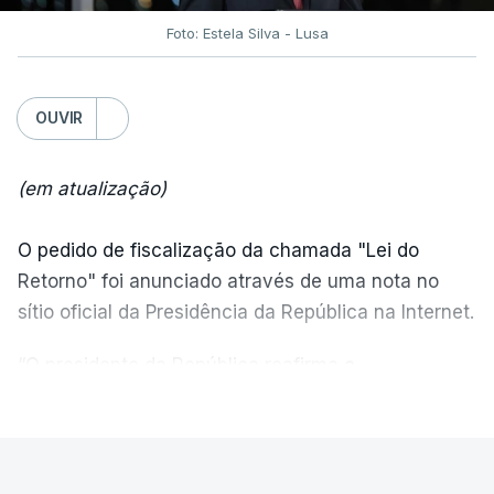
Foto: Estela Silva - Lusa
OUVIR
(em atualização)
O pedido de fiscalização da chamada "Lei do
Retorno" foi anunciado através de uma nota no
sítio oficial da Presidência da República na Internet.
“O presidente da República reafirma
a
necessidade de se combater a imigração ilegal
,
VER MAIS
de se controlar eficazmente a imigração legal e de
se garantir a defesa das nossas fronteiras, num
quadro de cooperação entre os Estados europeus
PAÍS