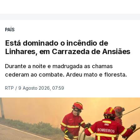
VER MAIS
ERRO
100
PAÍS
ERROR ON HTML5 MEDIA ELEMENT
Está dominado o incêndio de
Linhares, em Carrazeda de Ansiães
ESTE CONTEÚDO ESTÁ NESTE
MOMENTO INDISPONÍVEL
Durante a noite e madrugada as chamas
cederam ao combate. Ardeu mato e floresta.
RTP
/
9 Agosto 2026, 07:59