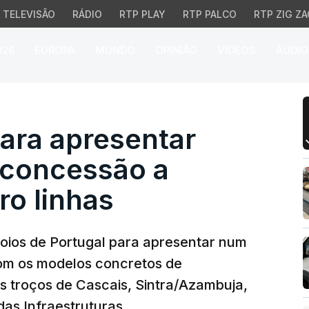
TELEVISÃO
RÁDIO
RTP PLAY
RTP PALCO
RTP ZIG ZA
026
EUROPA
MUNDO
OPINIÃO
VÍDEOS
ÁUDIO
ra apresentar modelo pa
ara apresentar
bconcessão a
ro linhas
ios de Portugal para apresentar num
om os modelos concretos de
s troços de Cascais, Sintra/Azambuja,
das Infraestruturas.