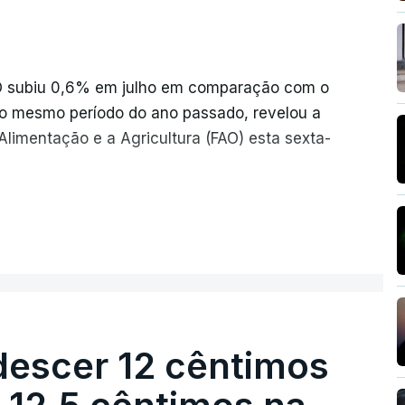
AO subiu 0,6% em julho em comparação com o
o mesmo período do ano passado, revelou a
limentação e a Agricultura (FAO) esta sexta-
iram o seu nível mais elevado em três anos
ER MAIS
 conflitos na Ucrânia e no Médio Oriente a
s mensais de um cabaz de produtos
descer 12 cêntimos
ionalmente, subiu para 131,1 pontos em