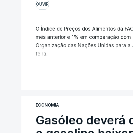
OUVIR
O Índice de Preços dos Alimentos da F
mês anterior e 1% em comparação com 
Organização das Nações Unidas para a A
feira.
Os preços globais dos alimentos ating
V
e meio, com ondas de calor no Verão e
elevar os custos das colheitas.
ECONOMIA
O índice, que acompanha as variaçõe
Gasóleo deverá 
alimentares comercializados internac
julho, face aos 130,3 de junho.