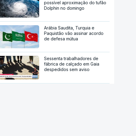
possível aproximação do tufão
Dolphin no domingo
Arábia Saudita, Turquia e
Paquistão vão assinar acordo
de defesa mútua
Sessenta trabalhadores de
fábrica de calçado em Gaia
despedidos sem aviso
Endividamento das famílias
atingiu máximo histórico de 180
mil milhões de euros
Viajavam com crianças
africanas. PJ deteve dois
homens por suspeitas de tráfico