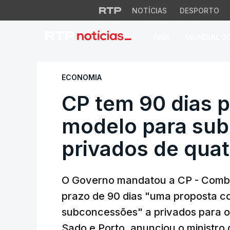
NOTÍCIAS
DESPORTO
PAÍS
MUNDIAL 2
CP tem 90 dias pa
ECONOMIA
CP tem 90 dias p
modelo para su
privados de quat
O Governo mandatou a CP - Combo
prazo de 90 dias "uma proposta c
subconcessões" a privados para o
Sado e Porto, anunciou o ministro 