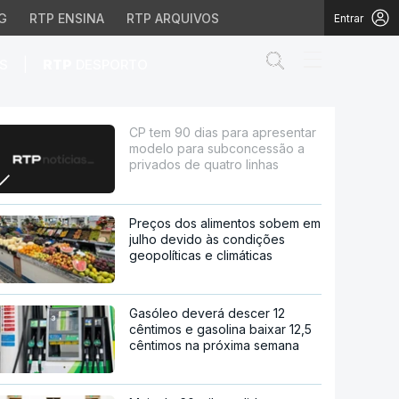
G
RTP ENSINA
RTP ARQUIVOS
Entrar
Abrir campo de
|
S
RTP
DESPORTO
ra subconcessão a priv
CP tem 90 dias para apresentar
modelo para subconcessão a
privados de quatro linhas
Preços dos alimentos sobem em
julho devido às condições
geopolíticas e climáticas
Gasóleo deverá descer 12
cêntimos e gasolina baixar 12,5
cêntimos na próxima semana