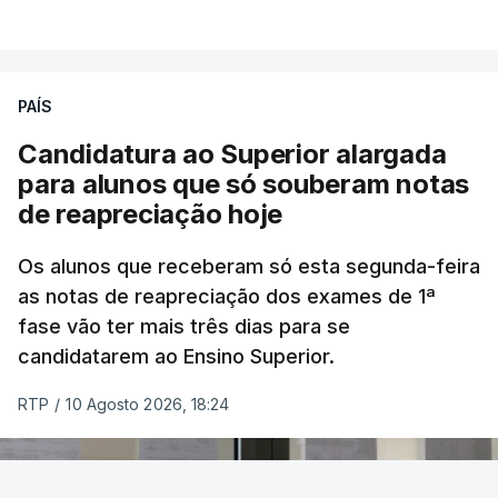
ERROR ON HTML5 MEDIA ELEMENT
ESTE CONTEÚDO ESTÁ NESTE
MOMENTO INDISPONÍVEL
PAÍS
Candidatura ao Superior alargada
para alunos que só souberam notas
Na cidade de Cali, pelo menos 20 prédios
de reapreciação hoje
desabaram, com várias pessoas presas nos
escombros, disse o autarca Alejandro Eder à
Os alunos que receberam só esta segunda-feira
agência Reuters.
as notas de reapreciação dos exames de 1ª
fase vão ter mais três dias para se
"Por enquanto, temos pelo menos 20 estruturas
candidatarem ao Ensino Superior.
desabadas em Cali com pessoas presas", disse
RTP
/
10 Agosto 2026, 18:24
Alejandro Eder à rádio X, acrescentando que pediu
ajuda aos autarcas de Bogotá e de Medellín, a
segunda maior cidade do país, para o envio de