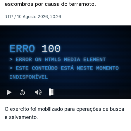
escombros por causa do terramoto.
Pereira, a 200 quilómetros de Bogotá e a 50
RTP
/
10 Agosto 2026, 20:26
quilómetros do epicentro do sismo, é a cidade onde
se registam mais mortes, com pelo menos 47
vítimas contabilizadas, segundo o presidente da
Câmara Mauricio Salazar.
ERRO
100
ERROR ON HTML5 MEDIA ELEMENT
"A situação é crítica",
disse Mauricio Salazar em
ESTE CONTEÚDO ESTÁ NESTE MOMENTO
entrevista à Rádio Caracol.
INDISPONÍVEL
Segundo Espriella, há ainda pelo menos 87
feridos e 61 prédios desabaram.
O exército foi mobilizado para operações de busca
e salvamento.
ERRO
100