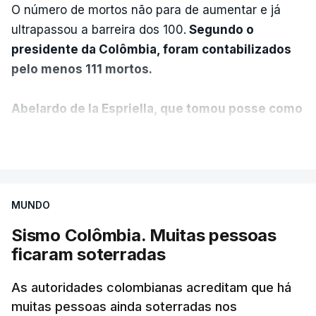
O número de mortos não para de aumentar e já
ultrapassou a barreira dos 100.
Segundo o
presidente da Colômbia, foram contabilizados
pelo menos 111 mortos.
Abelardo de la Espriella, que tomou posse como
presidente da Colômbia na passada sexta-feira,
VER MAIS
anunciou ainda que foi decidido declarar o
estado de emergência no país.
MUNDO
"O governo nacional mobilizou todos os seus
recursos para proteger vidas, auxiliar as
Sismo Colômbia. Muitas pessoas
comunidades afetadas e fornecer ajuda onde for
ficaram soterradas
necessário", disse o presidente colombiano,
sublinhando que "a prioridade é resgatar as
As autoridades colombianas acreditam que há
pessoas presas sob os escombros".
muitas pessoas ainda soterradas nos