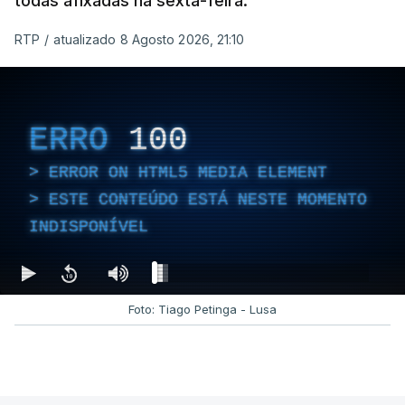
todas afixadas na sexta-feira.
dias ou semanas para controlar o fogo. Mais de
RTP
/
atualizado 8 Agosto 2026, 21:10
dois mil operacionais estão no terreno no combate
às chamas.
ERRO
100
ERROR ON HTML5 MEDIA ELEMENT
ESTE CONTEÚDO ESTÁ NESTE MOMENTO
INDISPONÍVEL
Foto: Tiago Petinga - Lusa