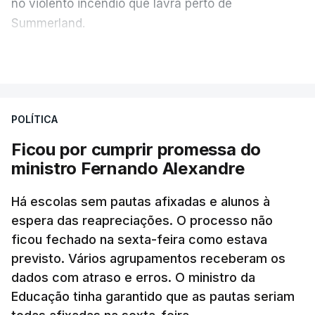
no violento incêndio que lavra perto de
Summerland.
VER MAIS
Éum cenário de terror, descreve o primeiro-ministro
da Columbia Britânica, David Iby.
POLÍTICA
Ficou por cumprir promessa do
ERRO
100
ministro Fernando Alexandre
ERROR ON HTML5 MEDIA ELEMENT
Há escolas sem pautas afixadas e alunos à
ESTE CONTEÚDO ESTÁ NESTE
espera das reapreciações. O processo não
MOMENTO INDISPONÍVEL
ficou fechado na sexta-feira como estava
previsto. Vários agrupamentos receberam os
dados com atraso e erros. O ministro da
Educação tinha garantido que as pautas seriam
As autoridades canadianas estimam que vai levar