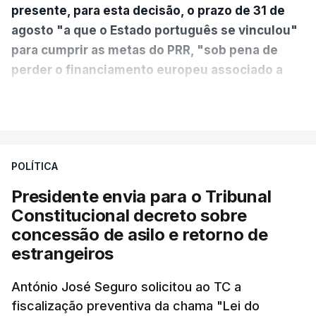
presente, para esta decisão, o prazo de 31 de
agosto "a que o Estado português se vinculou"
para cumprir as metas do PRR, "sob pena de
perder o financiamento europeu associado a
essa reforma específica".
VER MAIS
António José Seguro entende que a reforma reúne
treze apoios sociais "num só" e pretende "tornar o
POLÍTICA
sistema mais simples, mais justo e transparente".
Presidente envia para o Tribunal
"Sempre que seja possível reduzir burocracias,
Constitucional decreto sobre
eliminar sobreposições e garantir que os apoios
concessão de asilo e retorno de
chegam a quem mais necessita, estaremos a dar
estrangeiros
um passo na direção certa", argumenta o
António José Seguro solicitou ao TC a
Presidente da República.
fiscalização preventiva da chama "Lei do