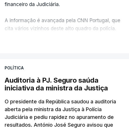
financeiro da Judiciária.
A informação é avançada pela CNN Portugal, que
cita vários vizinhos deste alto quadro da polícia.
VER MAIS
Foi o diretor financeiro, Álvaro Pires, que assumiu a
responsabilidade de sugerir as instalações da
Construbarcelos para acolher um atrelado
POLÍTICA
apreendido numa operação de droga.
Auditoria à PJ. Seguro saúda
iniciativa da ministra da Justiça
O presidente da República saudou a auditoria
aberta pela ministra da Justiça à Polícia
Judiciária e pediu rapidez no apuramento de
resultados. António José Seguro avisou que