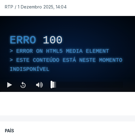
RTP
/
1 Dezembro 2025, 14:04
ERRO
100
ERROR ON HTML5 MEDIA ELEMENT
ESTE CONTEÚDO ESTÁ NESTE MOMENTO
INDISPONÍVEL
PAÍS