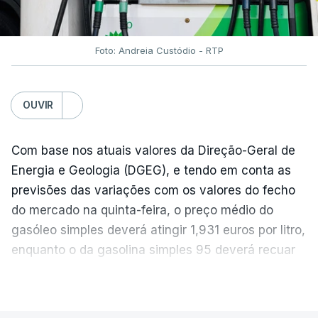
Foto: Andreia Custódio - RTP
OUVIR
Com base nos atuais valores da Direção-Geral de
Energia e Geologia (DGEG), e tendo em conta as
previsões das variações com os valores do fecho
do mercado na quinta-feira, o preço médio do
gasóleo simples deverá atingir 1,931 euros por litro,
enquanto o da gasolina simples 95 deverá recuar
para 1,855 euros por litro.
VER MAIS
A média final só ficará fechada ao final do dia,