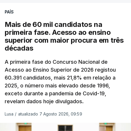
podendo ainda registar alterações em função da
evolução das cotações internacionais do petróleo,
PAÍS
e o custo final na bomba poderá variar conforme o
Mais de 60 mil candidatos na
posto de abastecimento, a marca e a localização.
primeira fase. Acesso ao ensino
superior com maior procura em três
A atualização do desconto do Imposto sobre os
décadas
Produtos Petrolíferos (ISP) também poderá
alterar os valores previstos.
A primeira fase do Concurso Nacional de
Acesso ao Ensino Superior de 2026 registou
O Governo comprometeu-se a aplicar uma redução
60.391 candidatos, mais 21,8% em relação a
extraordinária e temporária no ISP, sempre que se
2025, o número mais elevado desde 1996,
verifique um aumento do preço dos combustíveis
exceto durante a pandemia de Covid-19,
superior a 10 cêntimos, para mitigar a escalada de
revelam dados hoje divulgados.
preços.
Lusa
/
atualizado 7 Agosto 2026, 09:59
Depois de uma subida inicial devido à guerra no
Irão, à tensão geopolítica no Médio Oriente e ao