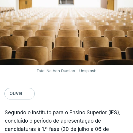
fecho do estreito de Ormuz, os preços dos
combustíveis desceram durante o cessar-fogo
entre Washington e Teerão.
No entanto, com o retomar do conflito, as últimas
semanas têm sido marcadas por uma subida
acentuada, tendência que deverá ser revertida na
próxima semana.
Foto: Nathan Dumlao - Unsplash
c/Lusa
OUVIR
Segundo o Instituto para o Ensino Superior (IES),
concluído o período de apresentação de
candidaturas à 1.ª fase (20 de julho a 06 de