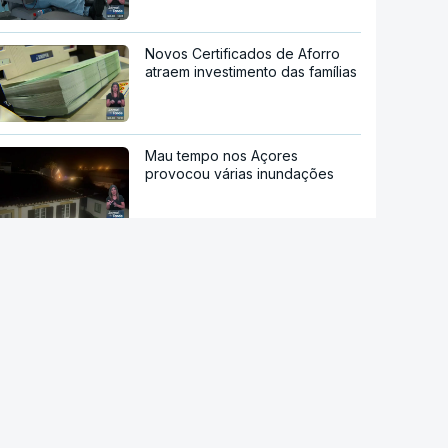
Novos Certificados de Aforro
atraem investimento das famílias
Mau tempo nos Açores
provocou várias inundações
Após tempestades. "Praias
mantêm capacidade de
recuperação natural" mas
"gradual e irregular"
NASA confirma que destroços
de foguetão da SpaceX
atingiram a Lua