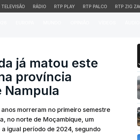
TELEVISÃO
RÁDIO
RTP PLAY
RTP PALCO
RTP ZIG ZA
026
EUROPA
MUNDO
OPINIÃO
VÍDEOS
ÁUDIO
 já matou este ano 30 
da já matou este
na província
e Nampula
 anos morreram no primeiro semestre
a, no norte de Moçambique, um
a igual período de 2024, segundo