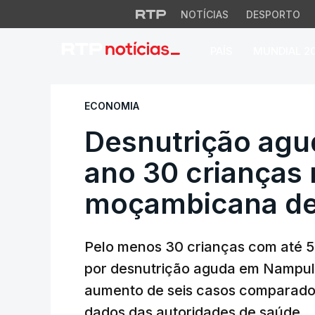
NOTÍCIAS
DESPORTO
PAÍS
MUNDIAL 2
Desnutrição aguda
ECONOMIA
Desnutrição agu
ano 30 crianças 
moçambicana d
Pelo menos 30 crianças com até 5
por desnutrição aguda em Nampul
aumento de seis casos comparado 
dados das autoridades de saúde.