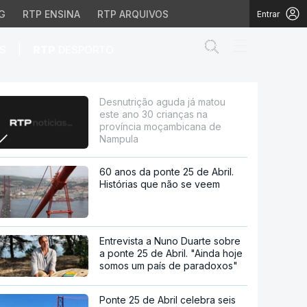
G
RTP ENSINA
RTP ARQUIVOS
Entrar
Abrir campo de
|
S
RTP
DESPORTO
crianças na província 
Desnutrição aguda já matou
este ano 30 crianças na
província moçambicana de
Nampula
60 anos da ponte 25 de Abril.
Histórias que não se veem
Entrevista a Nuno Duarte sobre
a ponte 25 de Abril. "Ainda hoje
somos um país de paradoxos"
Ponte 25 de Abril celebra seis