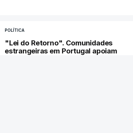
POLÍTICA
"Lei do Retorno". Comunidades
estrangeiras em Portugal apoiam
decisão de Seguro
As comunidades estrangeiras em Portugal
apoiam a decisão do presidente da república de
enviar a lei do retorno para o Tribunal
Constitucional.
45 min.
RTP
/