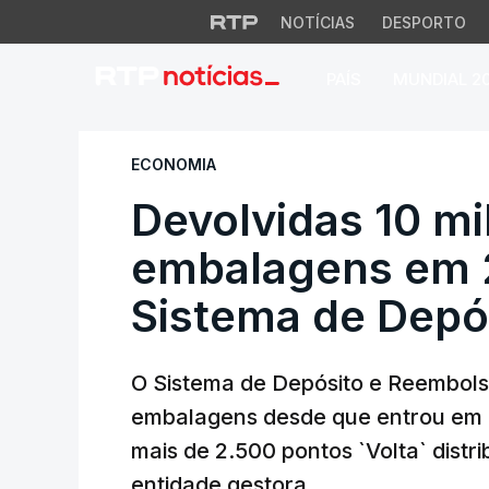
NOTÍCIAS
DESPORTO
PAÍS
MUNDIAL 2
Devolvidas 10 mil
ECONOMIA
Devolvidas 10 mi
embalagens em 
Sistema de Depó
O Sistema de Depósito e Reembols
embalagens desde que entrou em 
mais de 2.500 pontos `Volta` distri
entidade gestora.