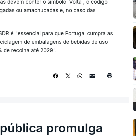
tas devem conter o símbolo `Volta`, o código
molgadas ou amachucadas e, no caso das
SDR é "essencial para que Portugal cumpra as
reciclagem de embalagens de bebidas de uso
0% de recolha até 2029".
epública promulga