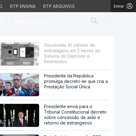
G
RTP ENSINA
RTP ARQUIVOS
Entrar
Abrir campo de
|
S
RTP
DESPORTO
 2 meses do Sistema de
Devolvidas 10 milhões de
embalagens em 2 meses do
Sistema de Depósito e
Reembolso
Presidente da República
promulga decreto-lei que cria a
Prestação Social Única
Presidente envia para o
Tribunal Constitucional decreto
sobre concessão de asilo e
retorno de estrangeiros