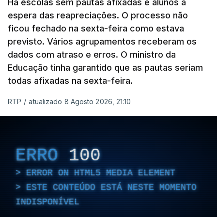
Há escolas sem pautas afixadas e alunos à
espera das reapreciações. O processo não
ficou fechado na sexta-feira como estava
previsto. Vários agrupamentos receberam os
dados com atraso e erros. O ministro da
Educação tinha garantido que as pautas seriam
todas afixadas na sexta-feira.
RTP
/
atualizado 8 Agosto 2026, 21:10
ERRO
100
ERROR ON HTML5 MEDIA ELEMENT
ESTE CONTEÚDO ESTÁ NESTE MOMENTO
INDISPONÍVEL