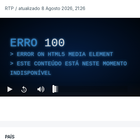
RTP
/
atualizado 8 Agosto 2026, 21:26
ERRO
100
ERROR ON HTML5 MEDIA ELEMENT
ESTE CONTEÚDO ESTÁ NESTE MOMENTO
INDISPONÍVEL
PAÍS