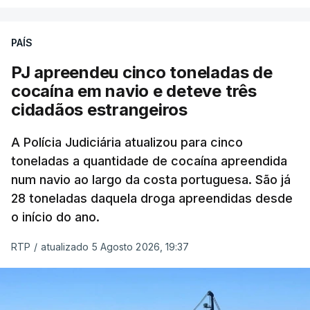
operação "Skydrop".
PAÍS
O elemento da tripulação encontrado morto
seria o
único detido que poderia dar mais informações
PJ apreendeu cinco toneladas de
à PJ
.
cocaína em navio e deteve três
cidadãos estrangeiros
O corpo foi encontrado pelos guardas prisionais
pelas 8h00 desta quarta-feira. A RTP apurou que
A Polícia Judiciária atualizou para cinco
toneladas a quantidade de cocaína apreendida
não existe videovigilância nas celas, mas há
num navio ao largo da costa portuguesa. São já
câmaras nos corredores das instalações.
28 toneladas daquela droga apreendidas desde
o início do ano.
Em resposta à RTP, a Direção-Geral de Reinserção
e Serviços Prisionais (DGRSP) confirmou que “um
RTP
/
atualizado 5 Agosto 2026, 19:37
detido, entrado com mandado de condução à
cadeia na sequência das detenções da Operação
Skydrop,
foi encontrado sem vida na cela que