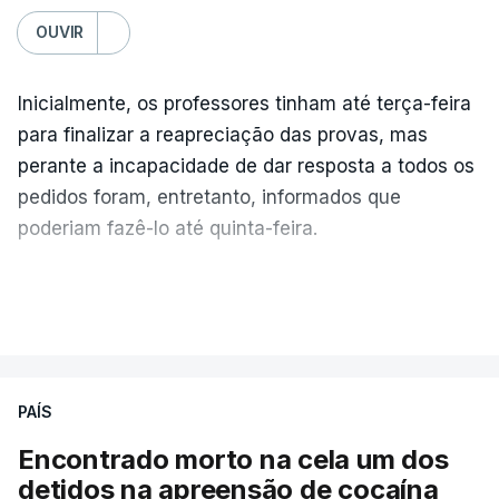
OUVIR
Inicialmente, os professores tinham até terça-feira
para finalizar a reapreciação das provas, mas
perante a incapacidade de dar resposta a todos os
pedidos foram, entretanto, informados que
poderiam fazê-lo até quinta-feira.
A intenção era que os resultados fossem
VER MAIS
publicados no dia seguinte (sexta-feira), o que
poderá não acontecer.
PAÍS
No domingo, estavam concluídos cerca de 50 por
cento dos mais de 20 mil pedidos de reapreciação,
Encontrado morto na cela um dos
mas Cristina Mota, porta-voz da Missão Escola
detidos na apreensão de cocaína