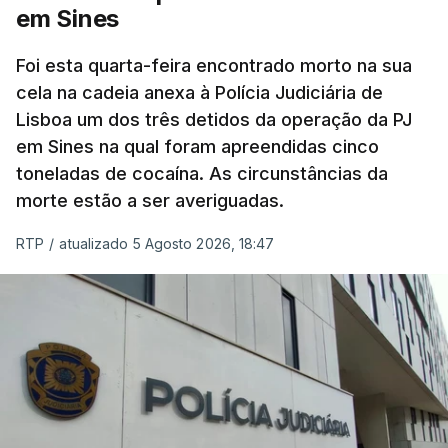
Pública, tem dúvidas de que o processo esteja
em Sines
concluído a tempo.
Foi esta quarta-feira encontrado morto na sua
cela na cadeia anexa à Polícia Judiciária de
"Durante o fim de semana e nos últimos dias,
Lisboa um dos três detidos da operação da PJ
apercebamo-nos que ainda estão a ser
em Sines na qual foram apreendidas cinco
convocados professores para reapreciações"
,
toneladas de cocaína. As circunstâncias da
disse a professora à agência Lusa.
"Será
morte estão a ser averiguadas.
praticamente impossível termos a totalidade
das reapreciações na sexta-feira".
RTP
/
atualizado 5 Agosto 2026, 18:47
Segundo os docentes, o processo de reapreciação
está a enfrentar vários constrangimentos. Há
casos em que faltam os modelos preenchidos
pelos alunos com a alegação justificativa para o
pedido de reapreciação, ou os documentos que os
relatores devem preencher.