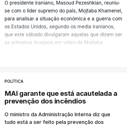
O presidente iraniano, Masoud Pezeshkian, reuniu-
se com o líder supremo do país, Mojtaba Khamenei,
para analisar a situação económica e a guerra com
os Estados Unidos, segundo os media iranianos,
que este sábado divulgaram aquelas que dizem ser
as primeiras imagens em vídeo de Mojtaba
Khamenei desde o início da guerra.
VER MAIS
O vídeo de 12 segundos, sem aúdio, data ou local
de gravação, foi colocado pela agência de notícias
Mehr na rede social Telegram, como aquilo que
POLÍTICA
pode ser considerada uma resposta à imprensa
MAI garante que está acautelada a
israelita, que nos últimos tempos vem dando conta
prevenção dos incêndios
de que o líder supremo iraniano estará em estado
crítico na sequência do bombardeamento que no
O ministro da Administração Interna diz que
último dia de fevereiro passado matou o pai, o
tudo está a ser feito pela prevenção dos