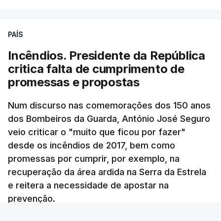
de um encontro entre o presidente Masoud
Pezeshkian e o ayatollah Khamenei que,
PAÍS
assinalando o início do terceiro ano de Pezeshkian
à frente do governo, teve na agenda o conflito
Incêndios. Presidente da República
armado com os Estados Unidos e Israel, além das
critica falta de cumprimento de
questões económicas de um país em guerra que
promessas e propostas
se confronta agora com uma inflação de 88%.
Num discurso nas comemorações dos 150 anos
De acordo com a informação oficial, que não indica
dos Bombeiros da Guarda, António José Seguro
onde ou quando decorreu a reunião, Khamenei e
veio criticar o "muito que ficou por fazer"
Pezeshkian discutiram ainda formas de garantir
desde os incêndios de 2017, bem como
recursos e gerir as despesas "em riais, divisas e
promessas por cumprir, por exemplo, na
energia", bem como sobre a cooperação
recuperação da área ardida na Serra da Estrela
económica com parceiros estrangeiros.
e reitera a necessidade de apostar na
prevenção.
Para os Estados Unidos seguiu ainda um recado:
Ana Sofia Rodrigues - RTP
/
atualizado 9 Agosto 2026, 14:24