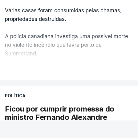
Várias casas foram consumidas pelas chamas,
propriedades destruídas.
A polícia canadiana investiga uma possível morte
no violento incêndio que lavra perto de
Summerland.
VER MAIS
Éum cenário de terror, descreve o primeiro-ministro
da Columbia Britânica, David Iby.
POLÍTICA
Ficou por cumprir promessa do
ERRO
100
ministro Fernando Alexandre
ERROR ON HTML5 MEDIA ELEMENT
Há escolas sem pautas afixadas e alunos à
ESTE CONTEÚDO ESTÁ NESTE