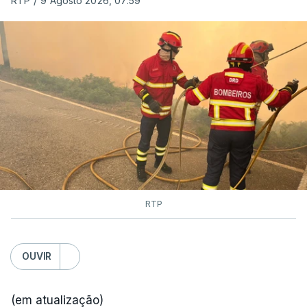
RTP
/
9 Agosto 2026, 07:59
RTP
OUVIR
(em atualização)