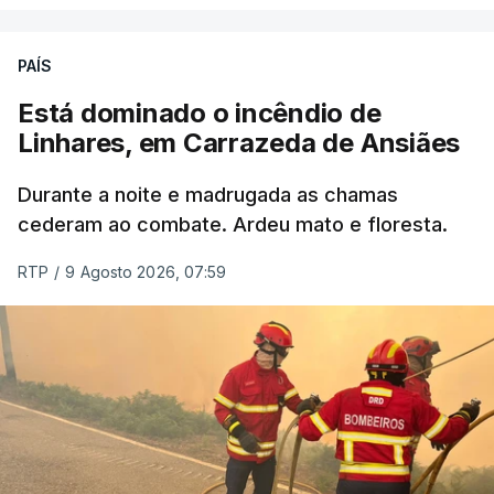
ERRO
100
PAÍS
ERROR ON HTML5 MEDIA ELEMENT
Está dominado o incêndio de
Linhares, em Carrazeda de Ansiães
ESTE CONTEÚDO ESTÁ NESTE
MOMENTO INDISPONÍVEL
Durante a noite e madrugada as chamas
cederam ao combate. Ardeu mato e floresta.
RTP
/
9 Agosto 2026, 07:59