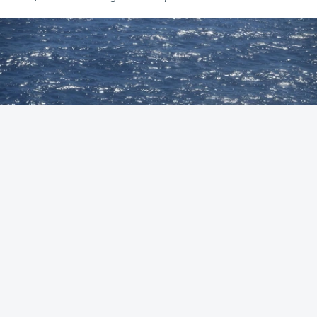
Foto: Autoridade Marítima Nacional
OUVIR
A Polícia Judiciária (PJ) apreendeu 421 quilos de