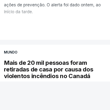
ações de prevenção. O alerta foi dado ontem, ao
início da tarde.
Mais de 20 mil pessoas foram retiradas de casa
VER MAIS
por causa dos violentos incêndios no Canadá
MUNDO
Mais de 20 mil pessoas foram
retiradas de casa por causa dos
violentos incêndios no Canadá
Milhares de pessoas têm ordem de evacuação.
O governo da província declarou o estado de
emergência por causa de dezenas de incêndios
florestais que estão descontrolados.