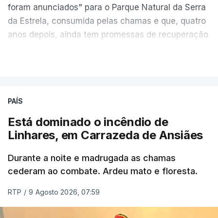
foram anunciados" para o Parque Natural da Serra
da Estrela, consumida pelas chamas e que, quatro
anos depois, ainda tem promessas de recuperação
por cumprir.
VER MAIS
ERRO
100
PAÍS
ERROR ON HTML5 MEDIA ELEMENT
Está dominado o incêndio de
Linhares, em Carrazeda de Ansiães
ESTE CONTEÚDO ESTÁ NESTE
MOMENTO INDISPONÍVEL
Durante a noite e madrugada as chamas
cederam ao combate. Ardeu mato e floresta.
RTP
/
9 Agosto 2026, 07:59