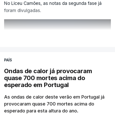
No Liceu Camões, as notas da segunda fase já
foram divulgadas.
ERRO
100
VER MAIS
ERROR ON HTML5 MEDIA ELEMENT
ESTE CONTEÚDO ESTÁ NESTE
PAÍS
MOMENTO INDISPONÍVEL
Ondas de calor já provocaram
quase 700 mortes acima do
esperado em Portugal
Também em Coimbra, na escola secundária de
Avelar Brotero foram afixados à hora prevista os
As ondas de calor deste verão em Portugal já
resultados.
provocaram quase 700 mortes acima do
esperado para esta altura do ano.