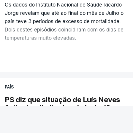
Os dados do Instituto Nacional de Saúde Ricardo
Jorge revelam que até ao final do mês de Julho o
país teve 3 períodos de excesso de mortalidade.
Dois destes episódios coincidiram com os dias de
temperaturas muito elevadas.
As pessoas com mais de 75 anos e com vários
VER MAIS
problemas de saúde foram as mais afetadas.
Só entre os dias 2 e 8 de Julho registaram-se mais
PAÍS
de 550 óbitos em excesso, um aumento de quase
30% em relação ao esperado.
PS diz que situação de Luís Neves
"atingiu o limite do admissível"
O PS defendeu hoje que a situação do ministro
da Administração Interna "atingiu o limite do