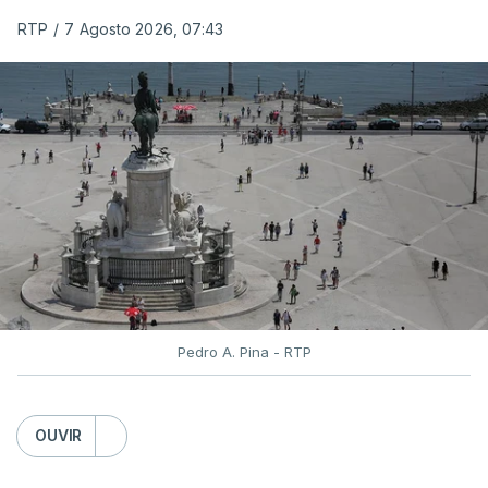
As reapreciações da primeira fase dos exames
RTP
/
7 Agosto 2026, 07:43
devem sair durante a tarde.
A primeira fase de acesso ao ensino superior
terminou na quinta-feira. Mas o Governo decidiu
dar mais três dias aos cerca de 20 mil alunos que
pediram a revisão das provas.
Pedro A. Pina - RTP
OUVIR