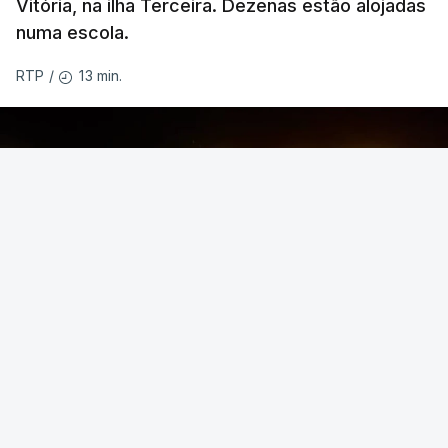
Vitória, na ilha Terceira. Dezenas estão alojadas
numa escola.
13 min.
RTP
/
O temporal provocou também uma derrocada e
várias inundações.