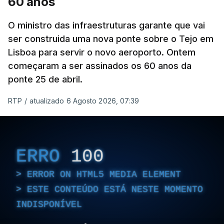
60 anos
O ministro das infraestruturas garante que vai
ser construida uma nova ponte sobre o Tejo em
Lisboa para servir o novo aeroporto. Ontem
começaram a ser assinados os 60 anos da
ponte 25 de abril.
RTP
/
atualizado 6 Agosto 2026, 07:39
ERRO
100
ERROR ON HTML5 MEDIA ELEMENT
ESTE CONTEÚDO ESTÁ NESTE MOMENTO
INDISPONÍVEL