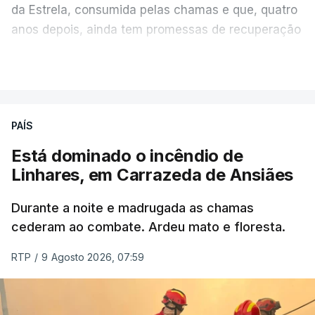
da Estrela, consumida pelas chamas e que, quatro
anos depois, ainda tem promessas de recuperação
por cumprir.
VER MAIS
ERRO
100
PAÍS
ERROR ON HTML5 MEDIA ELEMENT
Está dominado o incêndio de
Linhares, em Carrazeda de Ansiães
ESTE CONTEÚDO ESTÁ NESTE
MOMENTO INDISPONÍVEL
Durante a noite e madrugada as chamas
cederam ao combate. Ardeu mato e floresta.
RTP
/
9 Agosto 2026, 07:59