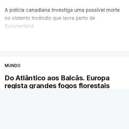
A polícia canadiana investiga uma possível morte
no violento incêndio que lavra perto de
Summerland.
VER MAIS
Éum cenário de terror, descreve o primeiro-ministro
da Columbia Britânica, David Iby.
MUNDO
Do Atlântico aos Balcãs. Europa
ERRO
100
regista grandes fogos florestais
ERROR ON HTML5 MEDIA ELEMENT
As chamas obrigaram à evacuação de dezenas
ESTE CONTEÚDO ESTÁ NESTE
de localidades. Desde maio, já ardeu uma área
MOMENTO INDISPONÍVEL
igual à do Luxemburgo.
RTP
/
9 Agosto 2026, 13:12