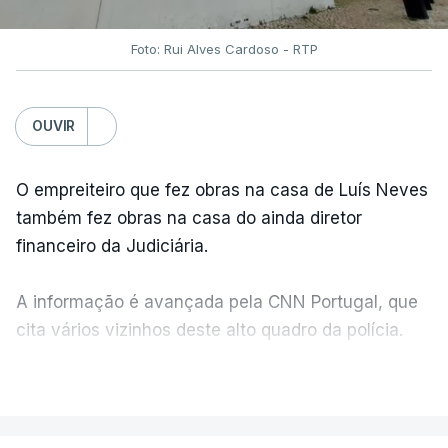
Foto: Rui Alves Cardoso - RTP
OUVIR
O empreiteiro que fez obras na casa de Luís Neves
também fez obras na casa do ainda diretor
financeiro da Judiciária.
A informação é avançada pela CNN Portugal, que
cita vários vizinhos deste alto quadro da polícia.
VER MAIS
Foi o diretor financeiro, Álvaro Pires, que assumiu a
responsabilidade de sugerir as instalações da
Construbarcelos para acolher um atrelado