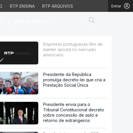
G
RTP ENSINA
RTP ARQUIVOS
Entrar
Abrir campo de
|
S
RTP
DESPORTO
osta no mercado americ
Empresas portuguesas têm de
manter aposta no mercado
americano
Presidente da República
promulga decreto-lei que cria a
Prestação Social Única
Presidente envia para o
Tribunal Constitucional decreto
sobre concessão de asilo e
retorno de estrangeiros