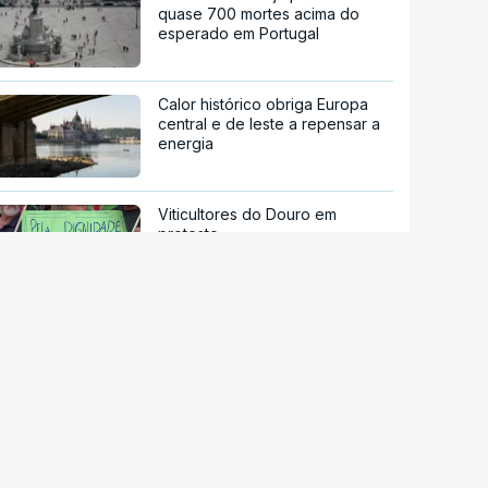
quase 700 mortes acima do
esperado em Portugal
Calor histórico obriga Europa
central e de leste a repensar a
energia
Viticultores do Douro em
protesto
Há "capacidade para
acomodar". Carris não reforça
Cais do Sodré apesar de corte
no Metro de Lisboa
Aumentou o número de pessoas
a receber apoio alimentar da
AMI