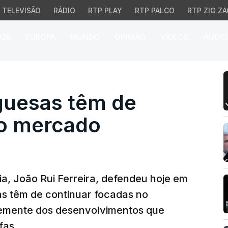
TELEVISÃO
RÁDIO
RTP PLAY
RTP PALCO
RTP ZIG ZA
026
EUROPA
MUNDO
OPINIÃO
VÍDEOS
ÁUDIO
esas têm de manter ap
guesas têm de
no mercado
a, João Rui Ferreira, defendeu hoje em
s têm de continuar focadas no
emente dos desenvolvimentos que
fas.