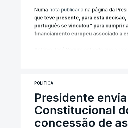
Numa
nota publicada
na página da Presi
que
teve presente, para esta decisão, 
português se vinculou" para cumprir 
financiamento europeu associado a es
António José Seguro entende que a refo
pretende "tornar o sistema mais simples,
V
"Sempre que seja possível reduzir burocr
os apoios chegam a quem mais necessit
POLÍTICA
certa", argumenta o Presidente da Repúb
Presidente envia
Constitucional d
Assegurar que "ninguém é p
concessão de asi