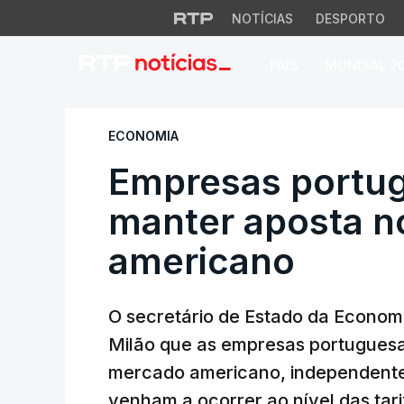
NOTÍCIAS
DESPORTO
PAÍS
MUNDIAL 2
Empresas portugu
ECONOMIA
Empresas portu
manter aposta 
americano
O secretário de Estado da Economi
Milão que as empresas portuguesa
mercado americano, independent
venham a ocorrer ao nível das tari