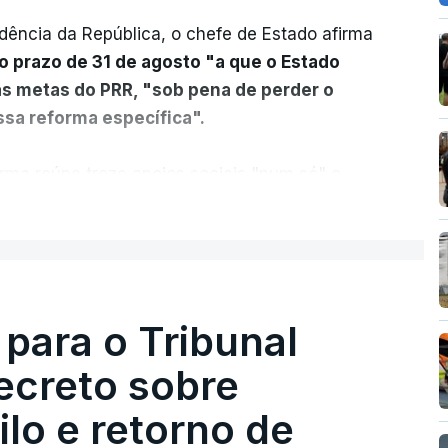
dência da República, o chefe de Estado afirma
o prazo de 31 de agosto "a que o Estado
as metas do PRR, "sob pena de perder o
sa reforma específica".
rma reúne treze apoios sociais "num só" e
 mais justo e transparente".
ER MAIS
acias, eliminar sobreposições e garantir que
a, estaremos a dar um passo na direção
lica.
 para o Tribunal
ecreto sobre
rejudicado"
lo e retorno de