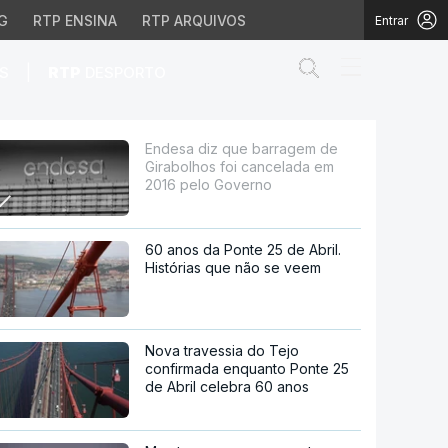
G
RTP ENSINA
RTP ARQUIVOS
Entrar
Abrir campo de
|
S
RTP
DESPORTO
oi cancelada em 2016 p
Endesa diz que barragem de
Girabolhos foi cancelada em
2016 pelo Governo
60 anos da Ponte 25 de Abril.
Histórias que não se veem
Nova travessia do Tejo
confirmada enquanto Ponte 25
de Abril celebra 60 anos