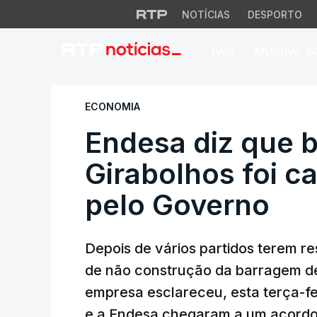
NOTÍCIAS
DESPORTO
PAÍS
MUNDIAL 2
Endesa diz que ba
ECONOMIA
Endesa diz que 
Girabolhos foi 
pelo Governo
Depois de vários partidos terem r
de não construção da barragem de
empresa esclareceu, esta terça-f
e a Endesa chegaram a um acordo