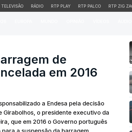
TELEVISÃO
RÁDIO
RTP PLAY
RTP PALCO
RTP ZIG ZA
026
EUROPA
MUNDO
OPINIÃO
VÍDEOS
ÁUDIO
rragem de Girabolhos f
barragem de
cancelada em 2016
esponsabilizado a Endesa pela decisão
 Girabolhos, o presidente executivo da
eira, que em 2016 o Governo português
 para a suspensão da barragem.