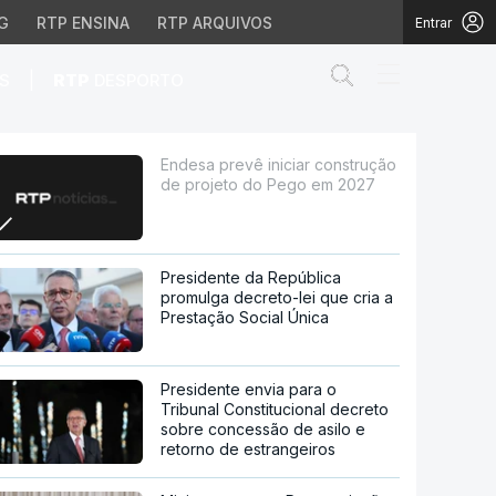
G
RTP ENSINA
RTP ARQUIVOS
Entrar
Abrir campo de
|
S
RTP
DESPORTO
to do Pego em 2027
Endesa prevê iniciar construção
de projeto do Pego em 2027
Presidente da República
promulga decreto-lei que cria a
Prestação Social Única
Presidente envia para o
Tribunal Constitucional decreto
sobre concessão de asilo e
retorno de estrangeiros