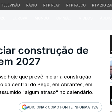
TELEVISÃO
RÁDIO
RTP PLAY
RTP PALCO
RTP ZIG ZA
026
EUROPA
MUNDO
OPINIÃO
VÍDEOS
ÁUDIO
ar construção de proje
ciar construção de
 em 2027
se hoje que prevê iniciar a construção
ão da central do Pego, em Abrantes, em
 assumido "algum atraso" no calendário.
ADICIONAR COMO FONTE INFORMATIVA