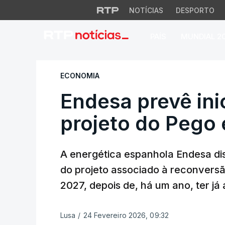
NOTÍCIAS
DESPORTO
PAÍS
MUNDIAL 2
Endesa prevê inici
ECONOMIA
Endesa prevê ini
projeto do Pego
A energética espanhola Endesa dis
do projeto associado à reconvers
2027, depois de, há um ano, ter já
Lusa
/
24 Fevereiro 2026, 09:32