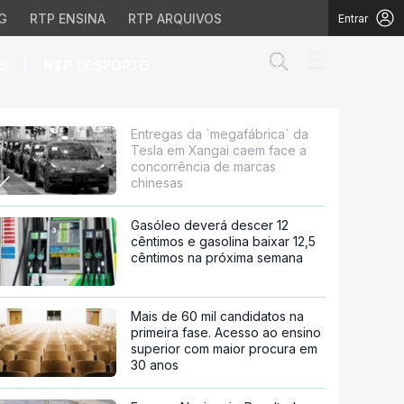
G
RTP ENSINA
RTP ARQUIVOS
Entrar
Abrir campo de
|
S
RTP
DESPORTO
angai caem face a conc
Entregas da `megafábrica` da
Tesla em Xangai caem face a
concorrência de marcas
chinesas
Gasóleo deverá descer 12
cêntimos e gasolina baixar 12,5
cêntimos na próxima semana
Mais de 60 mil candidatos na
primeira fase. Acesso ao ensino
superior com maior procura em
30 anos