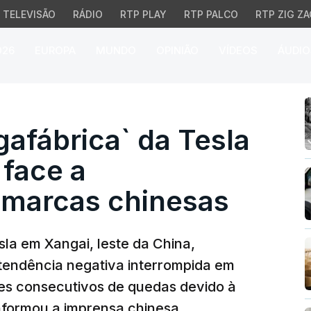
TELEVISÃO
RÁDIO
RTP PLAY
RTP PALCO
RTP ZIG ZA
026
EUROPA
MUNDO
OPINIÃO
VÍDEOS
ÁUDIO
fábrica` da Tesla em X
afábrica` da Tesla
face a
 marcas chinesas
la em Xangai, leste da China,
 tendência negativa interrompida em
ses consecutivos de quedas devido à
nformou a imprensa chinesa.