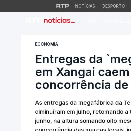
NOTÍCIAS
DESPORTO
PAÍS
MUNDIAL 2
Entregas da `mega
ECONOMIA
Entregas da `meg
em Xangai caem 
concorrência de
As entregas da megafábrica da Tes
diminuíram em julho, retomando a
junho, na altura somando oito me
concorrência das marcas locais, i