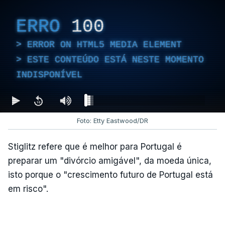
ERRO
100
ERROR ON HTML5 MEDIA ELEMENT
ESTE CONTEÚDO ESTÁ NESTE MOMENTO
INDISPONÍVEL
Foto: Etty Eastwood/DR
Stiglitz refere que é melhor para Portugal é
preparar um "divórcio amigável", da moeda única,
isto porque o "crescimento futuro de Portugal está
em risco".