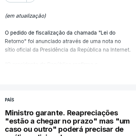
(em atualização)
O pedido de fiscalização da chamada "Lei do
Retorno" foi anunciado através de uma nota no
sítio oficial da Presidência da República na Internet.
“O presidente da República reafirma
a
necessidade de se combater a imigração ilegal
,
VER MAIS
de se controlar eficazmente a imigração legal e de
se garantir a defesa das nossas fronteiras, num
quadro de cooperação entre os Estados europeus
PAÍS
parte do Espaço Schengen”, começa por indicar a
Ministro garante. Reapreciações
nota.
"estão a chegar no prazo" mas "um
caso ou outro" poderá precisar de
“Por outro lado, o presidente da República reitera