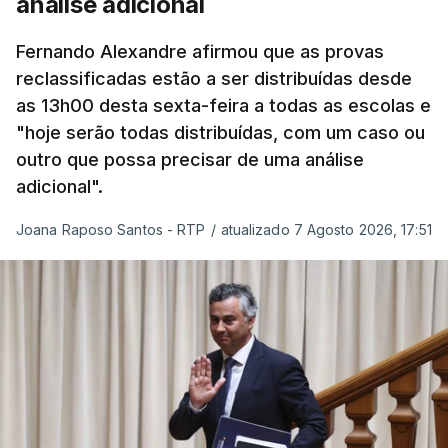
análise adicional
que a segurança das nossas fronteiras não é
incompatível com a dignidade humana. Atente-se
Fernando Alexandre afirmou que as provas
que as mulheres, homens e crianças que pedem
reclassificadas estão a ser distribuídas desde
asilo e refúgio no nosso país fogem de guerras, de
as 13h00 desta sexta-feira a todas as escolas e
conflitos armados, de perseguições políticas, entre
"hoje serão todas distribuídas, com um caso ou
outras razões humanitárias”, acrescenta.
outro que possa precisar de uma análise
adicional".
António José Seguro considera que
este decreto
Joana Raposo Santos - RTP
/
atualizado 7 Agosto 2026, 17:51
levanta “fundadas dúvidas quanto a saber se é
acautelado o interesse superior da criança”,
nomeadamente ao possibilitar a “separação
entre pais e filhos
ou a expulsão (embora indireta
ou consequencial) dos filhos menores portugueses,
permitindo-se também, em certas situações, o
afastamento coercivo e a expulsão de crianças
estrangeiras com menos de cinco anos que